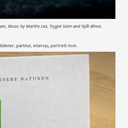
sen, Music by Marthe Lea, Trygve Seim and Njål Ølnes.
leter, partitur, intervju, portrett m.m.