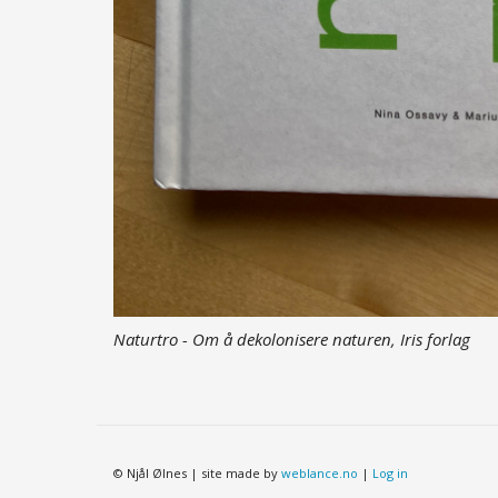
Naturtro - Om å dekolonisere naturen, Iris forlag
© Njål Ølnes | site made by
weblance.no
|
Log in