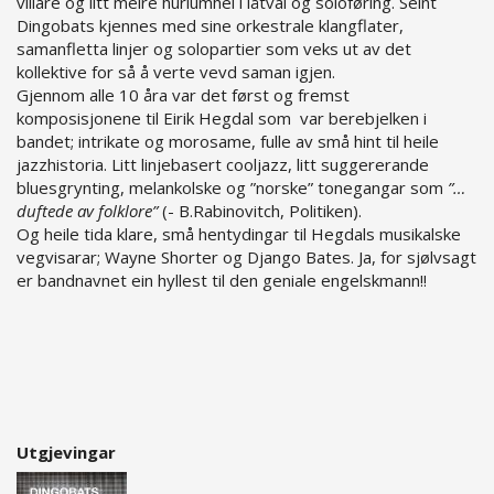
villare og litt meire hurlumhei i låtval og soloføring. Seint
Dingobats kjennes med sine orkestrale klangflater,
samanfletta linjer og solopartier som veks ut av det
kollektive for så å verte vevd saman igjen.
Gjennom alle 10 åra var det først og fremst
komposisjonene til Eirik Hegdal som var berebjelken i
bandet; intrikate og morosame, fulle av små hint til heile
jazzhistoria. Litt linjebasert cooljazz, litt suggererande
bluesgrynting, melankolske og ”norske” tonegangar som
”…
duftede av folklore”
(- B.Rabinovitch, Politiken).
Og heile tida klare, små hentydingar til Hegdals musikalske
vegvisarar; Wayne Shorter og Django Bates. Ja, for sjølvsagt
er bandnavnet ein hyllest til den geniale engelskmann!!
Utgjevingar