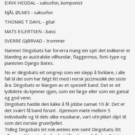
EIRIK HEGDAL - saksofon, komponist
NJÅL ØLNES - saksofon
THOMAS T DAHL - gitar
MATS EILERTSEN - bass
SVERRE GJØRVAD - trommer
Namnet Dingobats har forvirra mang ein sjel: det indikerer ei
blanding av australske villhundar, flaggermus, font-type og
pianisten Django Bates.
No er dingobats eit omgrep som ein slepp å forklare, i alle
fall til dei som har følgt litt med i norsk jazzmusikk dei siste
åra. Dingobats er klangen av et spesielt band. Det er eit
lydbilete du kjenner igjen, som ein farge eller som ein gamal
og god venn.
Dingobats hadde den lukke å få jobbe saman 10 år. Det er
det svært få band forunt . Gjennom møte mellom 5
individuelle og til dels ulike musikarar, vart uttrykket slipt til
som det norske grunnfjellet.
Tidleg Dingobats let nok annleis enn seint Dingobats; litt